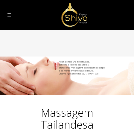
Nossa clínica une sofisticação,
conforto e valores acessíveis,
oferecendo massagens que cuidam do corpo
e da mente em um espaço de luxo.
Chama Agora no Whats (21) 9.9641-3951
Massagem
Tailandesa