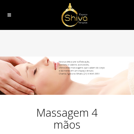
Nossa clínica une sofisticação,
conforto e valores acessíveis,
oferecendo massagens que cuidam do corpo
e da mente em um espaço de luxo.
Chama Agora no Whats (21) 9.9641-3951
Massagem 4
mãos